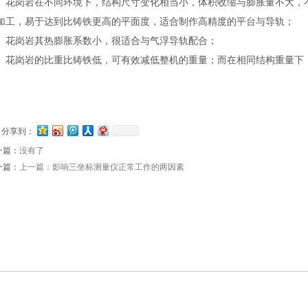
岗岩在不同环境下，结构尺寸变化相当小，体积收缩与膨胀量不大，不易
加工，易于达到比铸铁更高的平面度，适合制作高精度的平台与导轨；
岗岩其热膨胀系数小，很适合与气浮导轨配合；
岗岩的比重比铸铁低，可有效减低整机的重量；而在相同结构重量下，
锈。
分享到：
一篇：
没有了
一篇：
上一篇：影响三坐标测量仪正常工作的两因素