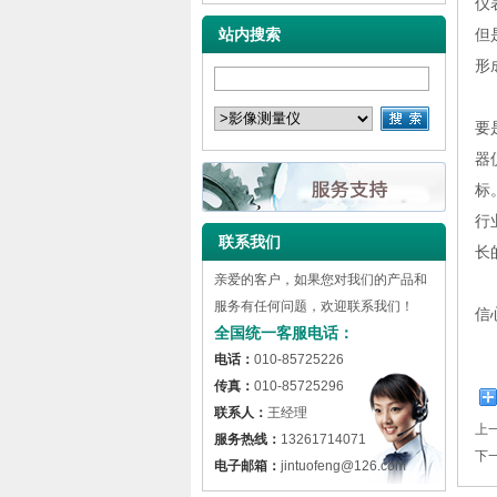
仪
站内搜索
但
形
从
要
器
标
行
联系我们
长
亲爱的客户，如果您对我们的产品和
二
服务有任何问题，欢迎联系我们！
信
全国统一客服电话：
电话：
010-85725226
传真：
010-85725296
联系人：
王经理
上
服务热线：
13261714071
下
电子邮箱：
jintuofeng@126.com