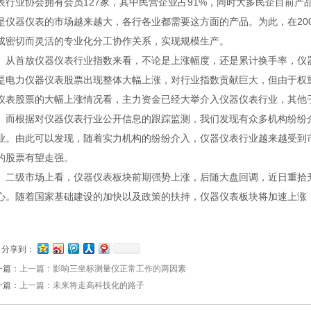
表行业协会拥有会员127家，其中民营企业占91%，同时大多民企目前产
是仪器仪表的市场越来越大，各行各业都需要这方面的产品。为此，在20
成密切而灵活的专业化分工协作关系，实现规模生产。
首放仪器仪表行业指数来看，不论是上涨幅度，还是累计换手率，仪器
是电力仪器仪表股票出现整体大幅上涨，对行业指数贡献巨大，但由于权
仪表股票的大幅上涨情况看，主力资金已经大举介入仪器仪表行业，其他
。而根据对仪器仪表行业公开信息的跟踪监测，我们发现有众多机构纷纷
业。由此可以发现，随着实力机构的纷纷介入，仪器仪表行业越来越受到
的股票有望走强。
级市场上看，仪器仪表板块前期强势上涨，后随大盘回调，近日重拾升
心。随着国家基础建设的加快以及政策的扶持，仪器仪表板块将加速上涨
分享到：
一篇：
上一篇：影响三坐标测量仪正常工作的两因素
一篇：
上一篇：未来将走高科技化的路子