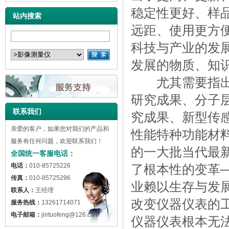
稳定性更好、样
站内搜索
远距、使用更方
科技与产业的发
发展的物质、知
尤其需要指出的
研究成果、分子
联系我们
究成果、新型传
亲爱的客户，如果您对我们的产品和
性能特种功能材
服务有任何问题，欢迎联系我们！
的一大批当代最
全国统一客服电话：
电话：
010-85725226
了根本性的变革
传真：
010-85725296
业赖以生存与发
联系人：
王经理
改变仪器仪表的
服务热线：
13261714071
电子邮箱：
jintuofeng@126.com
仪器仪表根本无