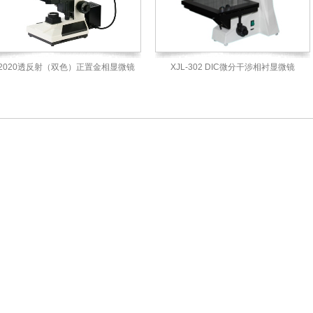
L2020透反射（双色）正置金相显微镜
XJL-302 DIC微分干涉相衬显微镜