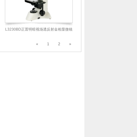
L3230BD正置明暗视场透反射金相显微镜
«
1
2
»