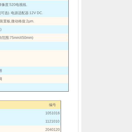
解像度
:520
电视线
.
(
可选
).
电源适配器
:12V DC.
装置板
,
微动格值
:2μm.
位
)
动范围
:75mmX50mm)
用
调
编号
1051016
1121010
2040120