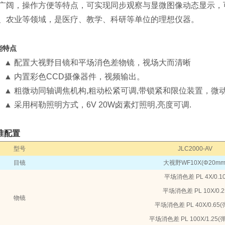
广阔，操作方便等特点，可实现同步观察与显微图像动态显示，
、农业等领域，是医疗、教学、科研等单位的理想仪器。
能特点
▲
配置大视野目镜和平场消色差物镜，视场大而清晰
▲
内置彩色
CCD
摄像器件，视频输出。
▲
粗微动同轴调焦机构
,
粗动松紧可调
,
带锁紧和限位装置，微
▲
采用柯勒照明方式，
6V 20W
卤素灯照明
,
亮度可调
.
准配置
型号
JLC2000-AV
目镜
大视野
WF10X(Φ20mm
平场消色差
PL 4X/0.1
平场消色差
PL 10X/0.2
物镜
平场消色差
PL 40X/0.65(
平场消色差
PL 100X/1.25(