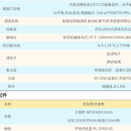
内置清晰彩色
1/3”CCD
摄像器件，水平
视频三目镜
白平衡
:
自动
,
彩色
.
视频输出
: 1Vp-p/75ΩNTSC/PAL
调焦机构
粗微动同轴调焦
,
粗动松紧可调
,
带锁紧和限位
转换器
四孔
(
内向式滚珠内定
载物台
双层机械移动式
(
尺寸
: 160mmX140mm,
移
阿贝聚光镜
N.A.1.25
可上下升降
蓝滤色片
滤色片
磨砂玻璃
集光器
带视场光栏，卤素灯适
光源
6V 20W
卤素灯
,
亮度可
附件
视频线
,
长
1.8
米
配件
名称
类别
/
技术参数
大视野
WF16X(Φ11mm)
目镜
分划
10X(Φ20mm)
格值
0.1mm/
格
物镜
平场消色差
PL 20X/0.40