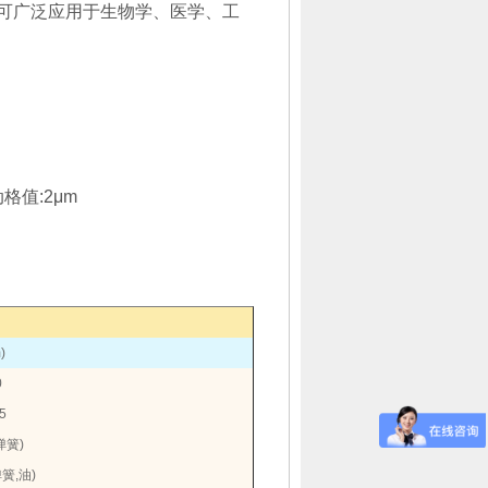
可广泛应用于生物学、医学、工
动格值
:2μm
)
0
5
弹簧
)
弹簧
,
油
)