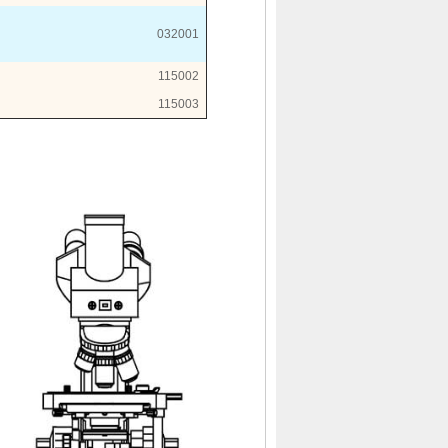
032001
115002
115003