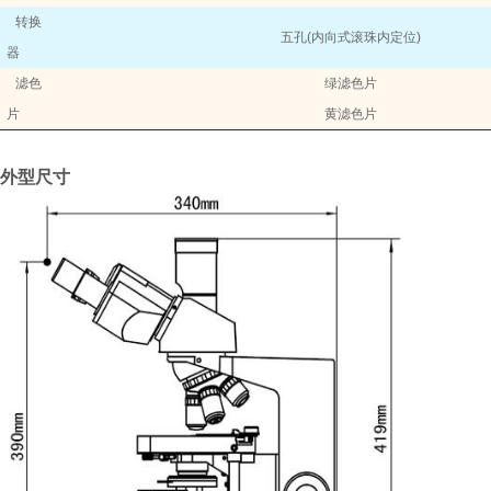
转换
五孔
(
内向式滚珠内定位
)
器
滤色
绿滤色片
片
黄滤色片
外型尺寸